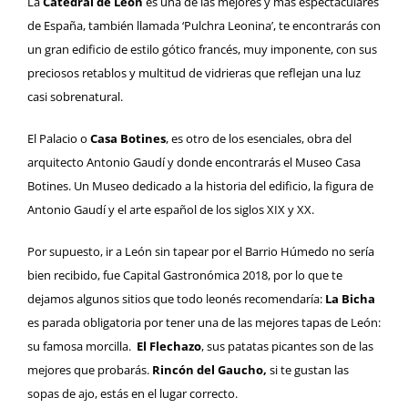
La
Catedral de León
es una de las mejores y más espectaculares
de España, también llamada ‘Pulchra Leonina’, te encontrarás con
un gran edificio de estilo gótico francés, muy imponente, con sus
preciosos retablos y multitud de vidrieras que reflejan una luz
casi sobrenatural.
El Palacio o
Casa Botines
, es otro de los esenciales, obra del
arquitecto Antonio Gaudí y donde encontrarás el Museo Casa
Botines. Un Museo dedicado a la historia del edificio, la figura de
Antonio Gaudí y el arte español de los siglos XIX y XX.
Por supuesto, ir a León sin tapear por el Barrio Húmedo no sería
bien recibido, fue Capital Gastronómica 2018, por lo que te
dejamos algunos sitios que todo leonés recomendaría:
La Bicha
es parada obligatoria por tener una de las mejores tapas de León:
su famosa morcilla.
El Flechazo
, sus patatas picantes son de las
mejores que probarás.
Rincón del Gaucho,
si te gustan las
sopas de ajo, estás en el lugar correcto.