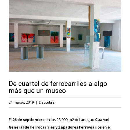
Ver
imagen
más
grande
De cuartel de ferrocarriles a algo
más que un museo
21 marzo, 2019
|
Descubre
El
26 de septiembre
en los 23.000 m2 del antiguo
Cuartel
General de Ferrocarriles y Zapadores Ferroviarios
en el