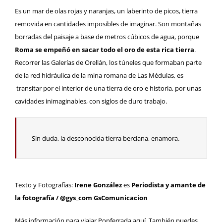
Es un mar de olas rojas y naranjas, un laberinto de picos, tierra
removida en cantidades imposibles de imaginar. Son montañas
borradas del paisaje a base de metros cúbicos de agua, porque
Roma se empeñó en sacar todo el oro de esta rica tierra
.
Recorrer las Galerías de Orellán, los túneles que formaban parte
de la red hidráulica de la mina romana de Las Médulas, es
transitar por el interior de una tierra de oro e historia, por unas
cavidades inimaginables, con siglos de duro trabajo.
Sin duda, la desconocida tierra berciana, enamora.
Texto y Fotografías:
Irene González
es
Periodista y amante de
la fotografía /
@gys_com
GsComunicacion
Más información para viajar Ponferrada
aquí
. También puedes