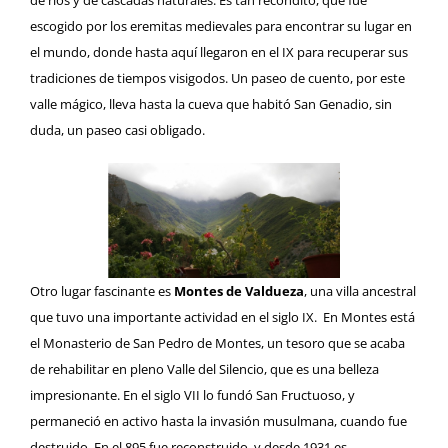
de ríos y de cascadas naturales. Es tan recóndito, que fue
escogido por los eremitas medievales para encontrar su lugar en
el mundo, donde hasta aquí llegaron en el IX para recuperar sus
tradiciones de tiempos visigodos. Un paseo de cuento, por este
valle mágico, lleva hasta la cueva que habitó
San Genadio
, sin
duda, un paseo casi obligado.
Otro lugar fascinante es
Montes de Valdueza
, una villa ancestral
que tuvo una importante actividad en el siglo IX. En Montes está
el Monasterio de San Pedro de Montes, un tesoro que se acaba
de rehabilitar en pleno Valle del Silencio, que es una belleza
impresionante. En el siglo VII lo fundó San Fructuoso, y
permaneció en activo hasta la invasión musulmana, cuando fue
destruido. En el 895 fue reconstruido, y desde 1931 es