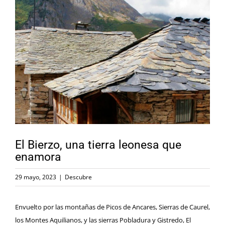
Ver
imagen
más
grande
El Bierzo, una tierra leonesa que
enamora
29 mayo, 2023
|
Descubre
Envuelto por las montañas de Picos de Ancares, Sierras de Caurel,
los Montes Aquilianos, y las sierras Pobladura y Gistredo,
El