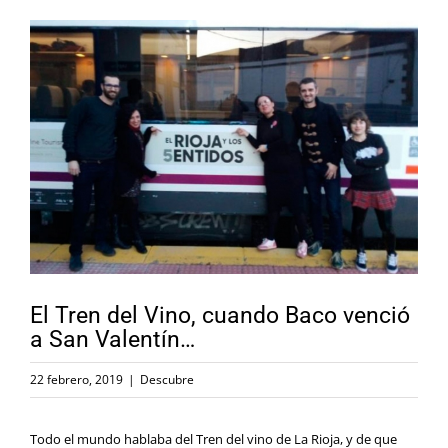
Ver
imagen
más
grande
El Tren del Vino, cuando Baco venció
a San Valentín…
22 febrero, 2019
|
Descubre
Todo el mundo hablaba del Tren del vino de La Rioja, y de que