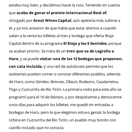
estaba muy bien, y decidimos hacer la ruta. Teniendo en cuenta
que
acaba de ganar el premio internacional Best of
,
otorgado por
Great Wines Capital
, aún apetecía más subirse a
él, y ya nos avisaron de que había que estar atentos a cuando
salían a la venta los billetes al tren y bodega que oferta Rioja
Capital dentro de su programa
El Rioja y los 5 Sentidos
, porque
se acaban pronto. Se trata de un
tren que va de Logroño a
Haro
, y se puede
visitar una de las 12 bodegas que proponen,
con cata incluida
, y una red de autobuses permite que los
asistentes puedan comer o conocer diferentes pueblos, además
de Haro, como Gimileo, Briones, Ollauri, Rodezno, Casalarreina,
Tirgo y Cuzcurrita de Río Tirón. La primera visita para este año se
programó para el 16 de febrero, y por despistarme y demorarme
unos días para adquirir los billetes, me quedé sin entradas a
bodegas de Haro, pero la que elegimos estuvo genial, la bodega
Urbina en Cuzcurrita del Río Tirón, un pueblo muy bonito con
castillo incluido que no conocía.