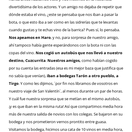
divertidísima de los actores. Y un amigo no dejaba de repetir que
dónde estaba el vino, ¿este se pensaba que nos iban a pasar la
bota, o que esto iba a ser como en las sidrerías que te levantas
cuando gustas y te echas vino de la barrica? Pues sí, lo pensaba.
Nos apeamos en Haro
, y no, para sorpresa de nuestro amigo,
ahí tampoco había gente esperándonos con la bota ni con las
copas del vino.
Nos cogió un autobús que nos llevó a nuestro
destino, Cuzcurrita
.
Nuestros amigos,
como habían cogido
por su cuenta las entradas (esa es mi mejor baza que justifica que
no sabía que venían),
iban a bodegas Tarón a otro pueblo, a
Tirgo
. Y como les dijimos, ´por fin nos libramos de vosotros en
nuestro viaje de San Valentín´, al menos durante un par de horas.
Y cuál fue nuestra sorpresa que se metían en el mismo autobús,
¡y es que iban en la misma ruta! Así que compartimos media hora
más de nuestra salida de novios con los colegas. Se bajaron en su
bodega y nos prometieron vernos prontito entre guasa.
Visitamos la bodega, hicimos una cata de 10 vinos en media hora,