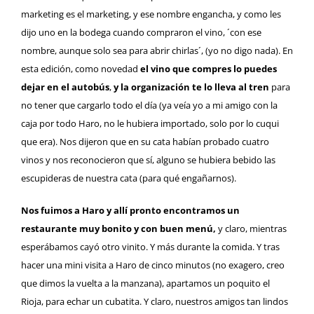
marketing es el marketing, y ese nombre engancha, y como les
dijo uno en la bodega cuando compraron el vino, ´con ese
nombre, aunque solo sea para abrir chirlas´, (yo no digo nada). En
esta edición, como novedad
el vino que compres lo puedes
dejar en el autobús
,
y la organización te lo lleva al tren
para
no tener que cargarlo todo el día (ya veía yo a mi amigo con la
caja por todo Haro, no le hubiera importado, solo por lo cuqui
que era). Nos dijeron que en su cata habían probado cuatro
vinos y nos reconocieron que sí, alguno se hubiera bebido las
escupideras de nuestra cata (para qué engañarnos).
Nos fuimos a Haro y allí pronto encontramos un
restaurante muy bonito y con buen menú,
y claro, mientras
esperábamos cayó otro vinito. Y más durante la comida. Y tras
hacer una mini visita a Haro de cinco minutos (no exagero, creo
que dimos la vuelta a la manzana), apartamos un poquito el
Rioja, para echar un cubatita. Y claro, nuestros amigos tan lindos