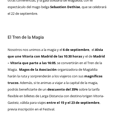
otras conferencias, y la gala solidaria de Magialdia, con el
espectáculo del mago belga
Sebastien Dethise
, que se celebrará
el 22 de septiembre.
El Tren de la Magia
Nosotros nos unimos a la magia y el
6 de septiembre
, el
Alvia
que une Vitoria con Madrid de las 10:30 horas
y el de
Madrid
– Vitoria que parte a las 16:05
, se convertirán en el Tren de la
Magia.
Magos de la Asociación
organizadora de Magialdia
harán la ruta y sorprenderán a los viajeros con sus
magníficos
trucos
. Además, si te animas a viajar a la capital de la magia,
podrás beneficiarte de un
descuento del 35%
sobre la tarifa
flexible en billetes de Larga Distancia con destino/origen Vitoria-
Gasteiz, válida para viajes
entre el
15 y el 23 de septiembre
,
previa inscripción en el Festival.