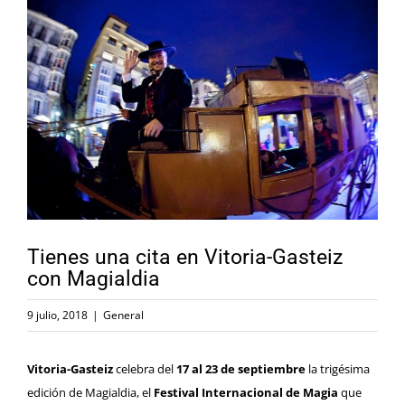
Ver
imagen
más
grande
Tienes una cita en Vitoria-Gasteiz
con Magialdia
9 julio, 2018
|
General
Vitoria-Gasteiz
celebra del
17 al 23 de septiembre
la trigésima
edición de
Magialdia
, el
Festival Internacional de Magia
que