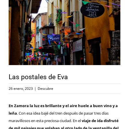
imagen
más
grande
Las postales de Eva
26 enero, 2023
|
Descubre
En Zamora la luz es brillante y el aire huele a buen vino y a
leña
. Con esa idea bajé del tren después de pasar tres días
maravillosos en esta preciosa ciudad. En el
viaje de ida disfruté
de mil paisajes que volaban al otro lado de la ventanilla del