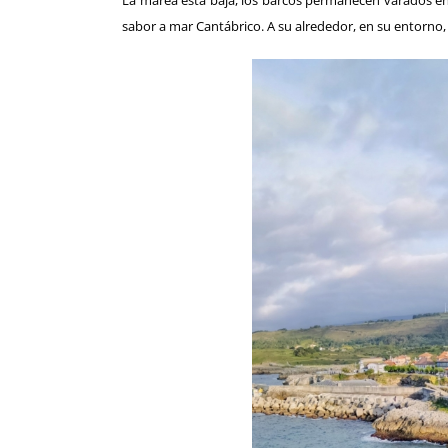
La marea está baja, los barcos permanecen varados en l
sabor a mar Cantábrico. A su alrededor, en su entorno, se