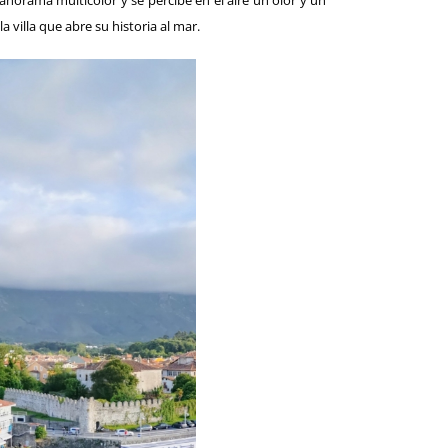
anorama multicolor y se percibe en el aire un olor y un
a villa que abre su historia al mar.