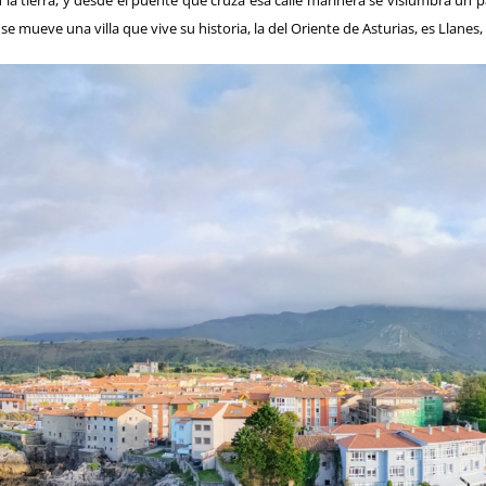
a tierra, y desde el puente que cruza esa calle marinera se vislumbra un p
 mueve una villa que vive su historia, la del Oriente de Asturias, es Llanes, l