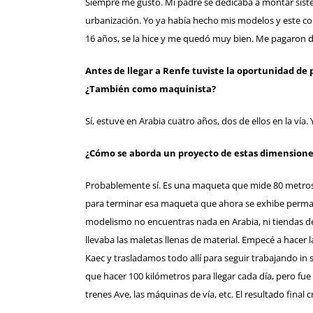
Siempre me gustó. Mi padre se dedicaba a montar siste
urbanización. Yo ya había hecho mis modelos y este con
16 años, se la hice y me quedó muy bien. Me pagaron de
Antes de llegar a Renfe tuviste la oportunidad de
¿También como maquinista?
Sí, estuve en Arabia cuatro años, dos de ellos en la vía
¿Cómo se aborda un proyecto de estas dimensiones
Probablemente sí. Es una maqueta que mide 80 metros 
para terminar esa maqueta que ahora se exhibe perma
modelismo no encuentras nada en Arabia, ni tiendas de 
llevaba las maletas llenas de material. Empecé a hacer
Kaec y trasladamos todo allí para seguir trabajando in
que hacer 100 kilómetros para llegar cada día, pero fu
trenes Ave, las máquinas de vía, etc. El resultado fina