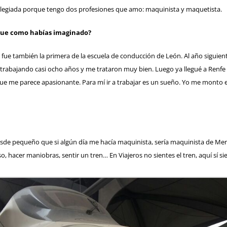
vilegiada porque tengo dos profesiones que amo: maquinista y maquetista.
 ¿Fue como habías imaginado?
fue también la primera de la escuela de conducción de León. Al año siguien
 trabajando casi ocho años y me trataron muy bien. Luego ya llegué a Renfe 
ue me parece apasionante. Para mí ir a trabajar es un sueño. Yo me monto e
de pequeño que si algún día me hacía maquinista, sería maquinista de Merca
o, hacer maniobras, sentir un tren… En Viajeros no sientes el tren, aquí sí s