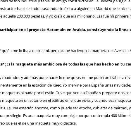
mas de frío industrial y tenía un amigo constructor en La Bañeza y surgió
structor había estado buscando sin éxito a alguien en Madrid que le hiciera
 aquella 200.000 pesetas, y yo creía que era millonario. Esa fue mi primera
 participar en el proyecto Haramain en Arabia, construyendo la línea
. Y quién me lo iba a decir a mí, pero acabé haciendo la maqueta del Ave a La 
? ¿Es la maqueta más ambiciosa de todas las que has hecho en tu ca
cuadrados y además pude hacer lo que quise, no me pusieron trabas a nive
nentemente en la estación de Kaec. Yo me vine para España unas navidades
maquetas ni nada por el estilo. Tuve que venir a España y preparar dos con
 la maqueta en un sótano en el edificio en el que vivía, y cuando esa maque
 situ. Es una estación enorme, como puede ser Atocha, cubierta de mármol, y 
e un privilegio. Es una maqueta muy compleja porque contempla 400 kilómetro
l creo que es el de una maqueta muy didáctica.