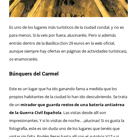
Es uno de los lugares más turísticos de la ciudad condal, y no es
para menos. Si la veis por fuera, alucinaréis. Pero si además
entráis dentro de la Basílica (Son 29 euros en la web oficial,
aunque siempre hay ofertas en páginas de actividades turísticas),
os enamoraréis.
Búnquers del Carmel
Este es un lugar que ha ido ganando fama a medida que los
propios habitantes de la ciudad lo han ido descubriendo. Se trata
de un
mirador que guarda restos de una batería antiaérea
de la Guerra Civil Española
. Las vistas desde allí son
impresionantes. Y si lo visitas de noche… ¡alucinas! Si os gusta la
fotografía, este es sin duda uno de los lugares que tenéis que
visitar sin falta. Podéis llegar hasta allí con el autobús V17 y si