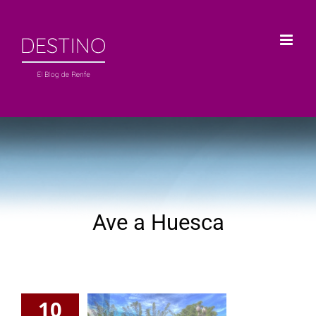
Saltar
al
contenido
Ave a Huesca
10