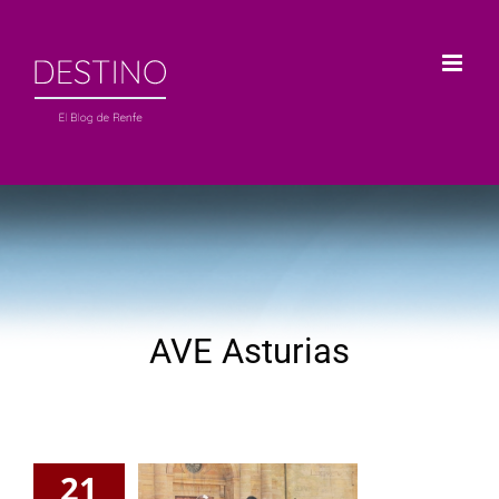
Saltar
al
contenido
AVE Asturias
21