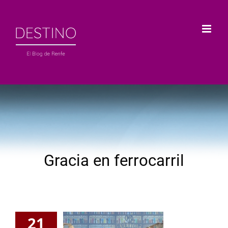
Saltar
al
contenido
Gracia en ferrocarril
21