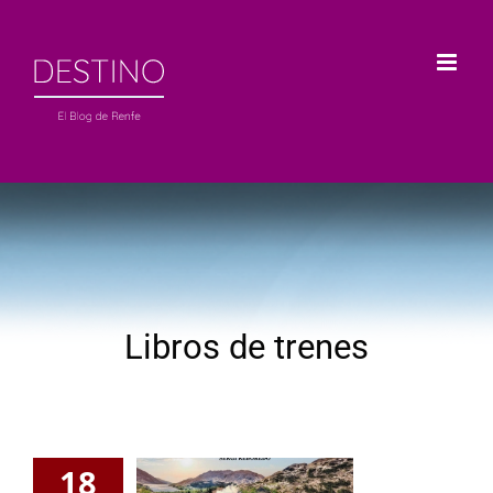
Saltar
al
contenido
Libros de trenes
18