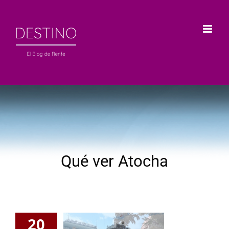
Saltar
al
contenido
Qué ver Atocha
20