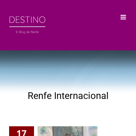
Saltar
al
contenido
Renfe Internacional
17