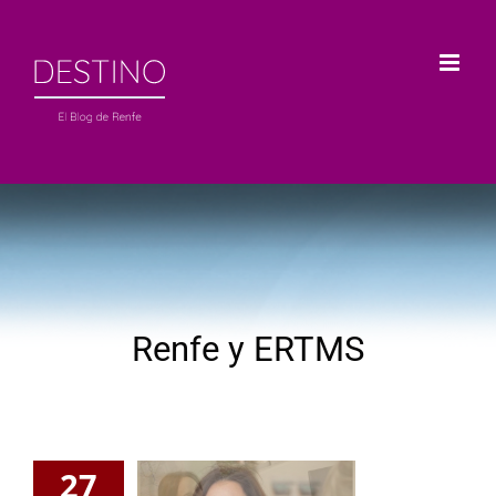
Saltar
al
contenido
Renfe y ERTMS
27