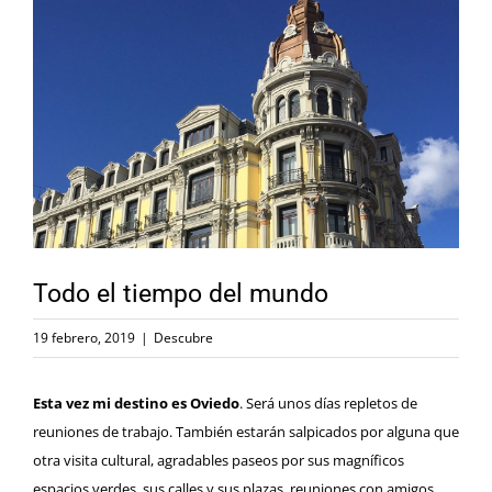
imagen
más
grande
Todo el tiempo del mundo
19 febrero, 2019
|
Descubre
Esta vez mi destino es Oviedo
. Será unos días repletos de
reuniones de trabajo. También estarán salpicados por alguna que
otra visita cultural, agradables paseos por sus magníficos
espacios verdes, sus calles y sus plazas, reuniones con amigos