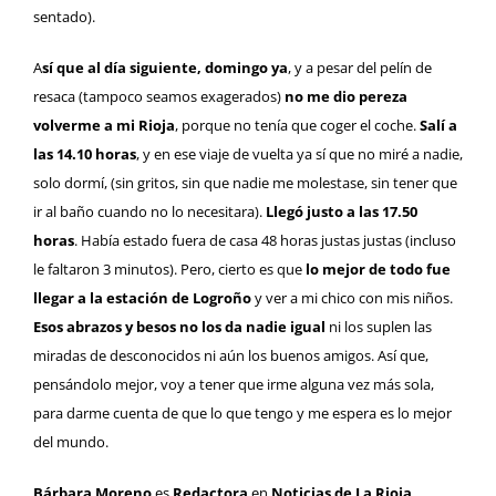
sentado).
A
sí que al día siguiente, domingo ya
, y a pesar del pelín de
resaca (tampoco seamos exagerados)
no me dio pereza
volverme a mi Rioja
, porque no tenía que coger el coche.
Salí a
las 14.10 horas
, y en ese viaje de vuelta ya sí que no miré a nadie,
solo dormí, (sin gritos, sin que nadie me molestase, sin tener que
ir al baño cuando no lo necesitara).
Llegó justo a las 17.50
horas
. Había estado fuera de casa 48 horas justas justas (incluso
le faltaron 3 minutos). Pero, cierto es que
lo mejor de todo fue
llegar a la estación de Logroño
y ver a mi chico con mis niños.
Esos abrazos y besos no los da nadie igual
ni los suplen las
miradas de desconocidos ni aún los buenos amigos. Así que,
pensándolo mejor, voy a tener que irme alguna vez más sola,
para darme cuenta de que lo que tengo y me espera es lo mejor
del mundo.
Bárbara Moreno
es
Redactora
en
Noticias de La Rioja