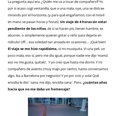
La pregunta aquí era, ¿Quién me va a tocar de compañero
?
Yo
por si acaso cogí ventanilla, que a una mala, oye, una se distrae
mirando por el horizonte, (y para qué engañarnos, con el móvil
en mano se pasan horas y horas).
Un viaje de 4 horas sin estar
pendiente de los niños
, de si se hacen pis, tienen hambre, se
aburren, o simplemente quieren gritar o reñir para dejarte en
ridículo! Uff… esa soledad tan ansiada en ocasiones…. ¡Qué bien!
El viaje se me hizo rapidísimo,
oí mi musiquita
.
Vi una peli
, un
poco mala, eso sí, pero me dio igual, porque nadie me dijo ‘mamá
eso no me gusta, quítalo’. Y yo creo que hasta me dormí. Y mi
compañero de asiento (muy majo por cierto), hasta conversamos
algo, iba a Barcelona por negocios! Y yo por ocio y sola! Qué
envidia le dio! ´sana, me dijo, envidia sana´. Pero,
¿cuántos años
hacía que no me daba un homenaje?