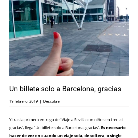
Ver
imagen
más
grande
Un billete solo a Barcelona, gracias
19 febrero, 2019
|
Descubre
Y tras la primera entrega de
´Viaje a Sevilla con niños en tren, sí
gracias´
, llega ´Un billete solo a Barcelona, gracias´.
Es necesario
hacer de vez en cuando un viaje sola, de soltera, o single