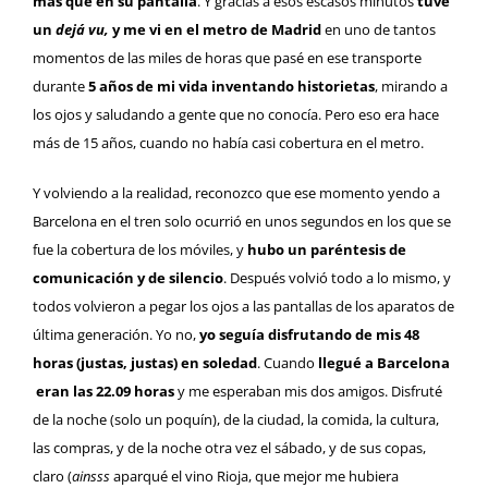
más que en su pantalla
. Y gracias a esos escasos minutos
tuve
un
dejá vu,
y me vi en el metro de Madrid
en uno de tantos
momentos de las miles de horas que pasé en ese transporte
durante
5 años de mi vida inventando historietas
, mirando a
los ojos y saludando a gente que no conocía. Pero eso era hace
más de 15 años, cuando no había casi cobertura en el metro.
Y volviendo a la realidad, reconozco que ese momento yendo a
Barcelona en el tren solo ocurrió en unos segundos en los que se
fue la cobertura de los móviles, y
hubo un paréntesis de
comunicación y de silencio
. Después volvió todo a lo mismo, y
todos volvieron a pegar los ojos a las pantallas de los aparatos de
última generación. Yo no,
yo seguía disfrutando de mis 48
horas (justas, justas) en soledad
. Cuando
llegué a Barcelona
eran las 22.09 horas
y me esperaban mis dos amigos. Disfruté
de la noche (solo un poquín), de la ciudad, la comida, la cultura,
las compras, y de la noche otra vez el sábado, y de sus copas,
claro (
ainsss
aparqué el vino Rioja, que mejor me hubiera