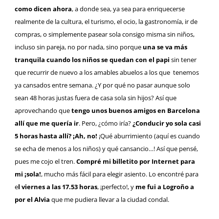
como dicen ahora
, a donde sea, ya sea para enriquecerse
realmente de la cultura, el turismo, el ocio, la gastronomía, ir de
compras, o simplemente pasear sola consigo misma sin niños,
incluso sin pareja, no por nada, sino porque
una se va más
tranquila cuando los niños se quedan con el papi
sin tener
que recurrir de nuevo a los amables abuelos a los que tenemos
ya cansados entre semana. ¿Y por qué no pasar aunque solo
sean 48 horas justas fuera de casa sola sin hijos? Así que
aprovechando que
tengo unos buenos amigos en Barcelona
allí que me quería ir
. Pero, ¿cómo iría?
¿Conducir yo sola casi
5 horas hasta allí? ¡Ah, no!
¡Qué aburrimiento (aquí es cuando
se echa de menos a los niños) y qué cansancio…! Así que pensé,
pues me cojo el tren.
Compré mi billetito por Internet
para
mi ¡sola!
, mucho más fácil para elegir asiento. Lo encontré para
e
l viernes a las 17.53 horas
, ¡perfecto!, y
me fui a
Logroño
a
por el Alvia
que me pudiera llevar a la ciudad condal.