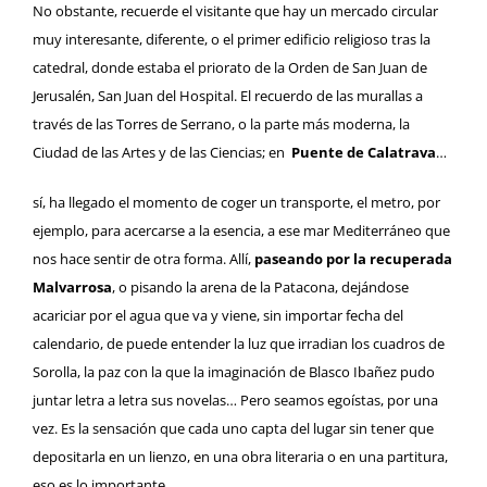
No obstante, recuerde el visitante que hay un mercado circular
muy interesante, diferente, o el primer edificio religioso tras la
catedral, donde estaba el priorato de la Orden de San Juan de
Jerusalén,
San Juan del Hospital
. El recuerdo de las murallas a
través de las Torres de Serrano, o la parte más moderna, la
Ciudad de las Artes y de las Ciencias
; en
Puente de Calatrava
…
sí, ha llegado el momento de coger un transporte,
el metro
, por
ejemplo, para acercarse a la esencia, a ese mar Mediterráneo que
nos hace sentir de otra forma. Allí,
paseando por la recuperada
Malvarrosa
, o pisando la arena de la Patacona, dejándose
acariciar por el agua que va y viene, sin importar fecha del
calendario, de puede entender la luz que irradian los cuadros de
Sorolla, la paz con la que la imaginación de
Blasco Ibañez
pudo
juntar letra a letra sus novelas… Pero seamos egoístas, por una
vez. Es la sensación que cada uno capta del lugar sin tener que
depositarla en un lienzo, en una obra literaria o en una partitura,
eso es lo importante.