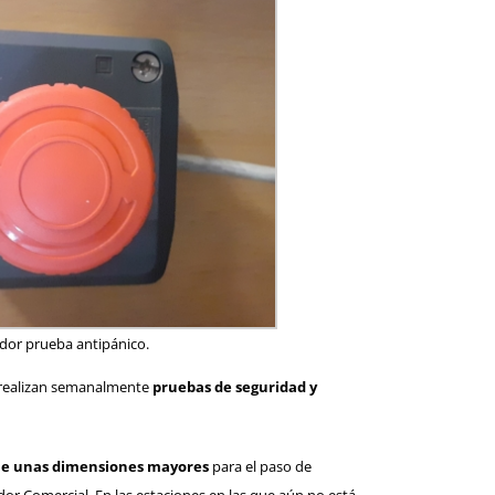
dor prueba antipánico.
e realizan semanalmente
pruebas de seguridad y
iene unas dimensiones mayores
para el paso de
dor Comercial. En las estaciones en las que aún no está