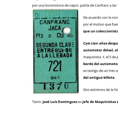
por una locomotora de vapor, partía de Canfranc a las 19:
De acuerdo con la nor
por el motivo que fue
que un coleccionista
Casi cien años despué
automotor diésel, e
maquinista. Y, el 5 de 
bordo del automotor
es testigo de un tren 
del antiguo billete
.
Dos extremos de la his
Texto:
José Luis Domínguez
es
jefe de Maquinistas 