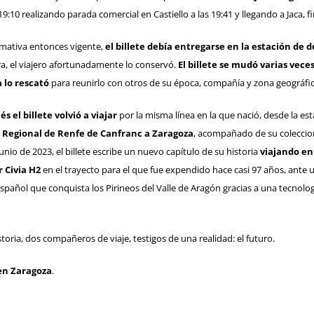
10 realizando parada comercial en Castiello a las 19:41 y llegando a Jaca, fin
mativa entonces vigente,
el billete debía entregarse en la estación de 
ra, el viajero afortunadamente lo conservó.
El billete se mudó varias vec
 lo rescató
para reunirlo con otros de su época, compañía y zona geográfic
s el billete volvió a viajar
por la misma línea en la que nació, desde la es
l Regional de Renfe de Canfranc a Zaragoza
, acompañado de su coleccion
junio de 2023, el billete escribe un nuevo capítulo de su historia
viajando en
 Civia H2
en el trayecto para el que fue expendido hace casi 97 años, ante 
español que conquista los Pirineos del Valle de Aragón gracias a una tecnolo
toria, dos compañeros de viaje, testigos de una realidad: el futuro.
en Zaragoza
.