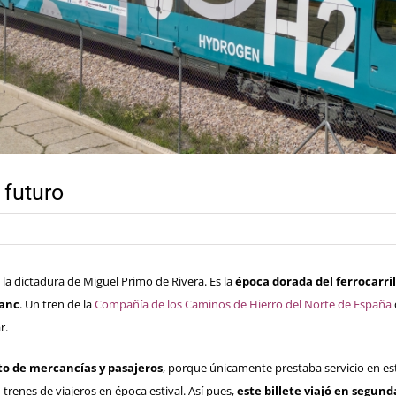
l futuro
o la dictadura de Miguel Primo de Rivera. Es la
época dorada del ferrocarri
ranc
. Un tren de la
Compañía de los Caminos de Hierro del Norte de España
r.
to de mercancías y pasajeros
, porque únicamente prestaba servicio en es
 trenes de viajeros en época estival. Así pues,
este billete viajó en segun