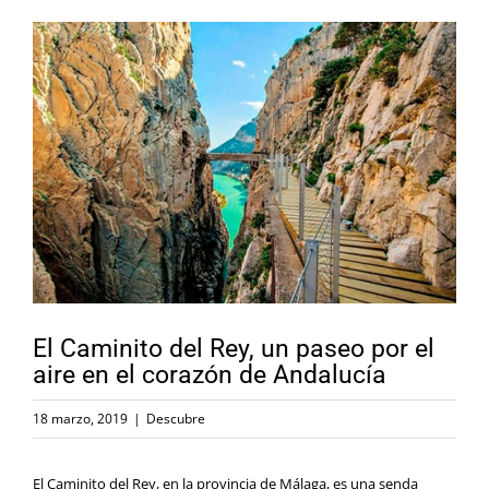
Ver
imagen
más
grande
El Caminito del Rey, un paseo por el
aire en el corazón de Andalucía
18 marzo, 2019
|
Descubre
El Caminito del Rey, en la provincia de Málaga, es una senda