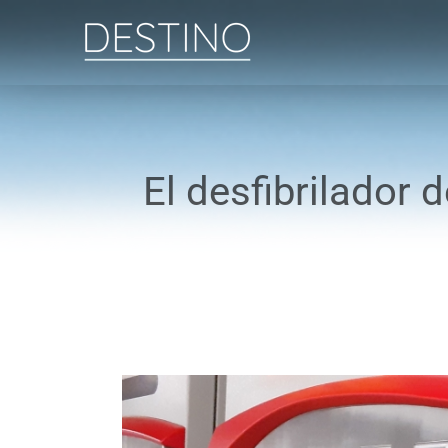
Saltar
al
contenido
El desfibrilador 