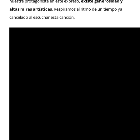
nuestra protagonista en este expreso,
existe generosidad y
altas miras artísticas
. Respiramos al ritmo de un tiempo ya
cancelado al escuchar esta canción.