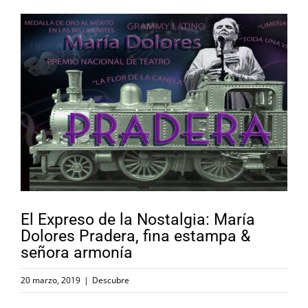
Ver
imagen
más
grande
El Expreso de la Nostalgia: María
Dolores Pradera, fina estampa &
señora armonía
20 marzo, 2019
|
Descubre