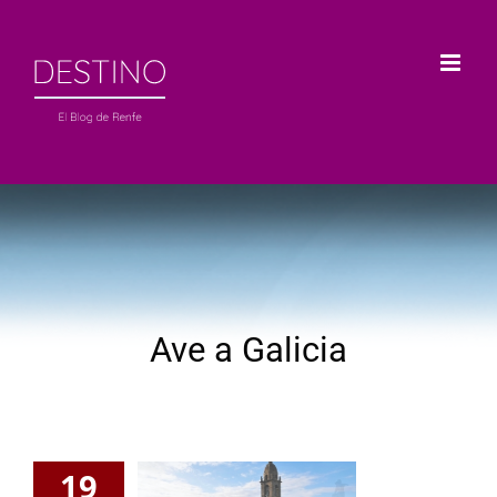
Saltar
al
contenido
Ave a Galicia
19