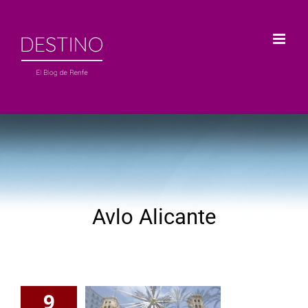
Saltar
al
contenido
Avlo Alicante
9