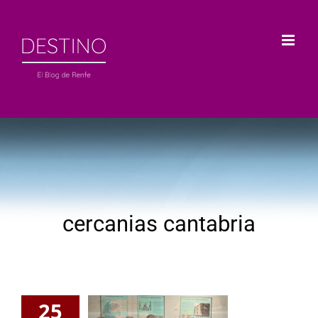
Saltar
al
contenido
cercanias cantabria
25