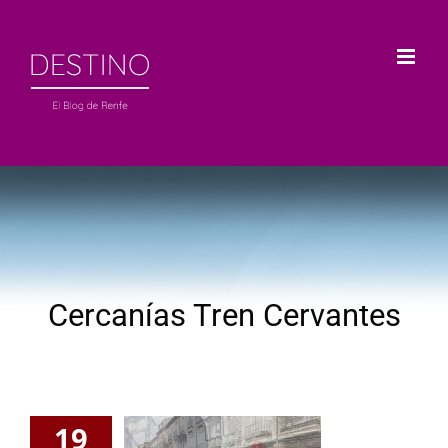
Saltar
al
contenido
Cercanías Tren Cervantes
19