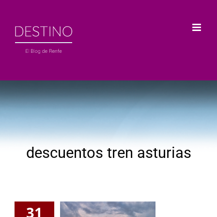
Saltar
al
contenido
descuentos tren asturias
31