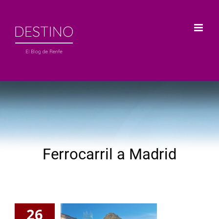
Saltar
al
contenido
Ferrocarril a Madrid
26