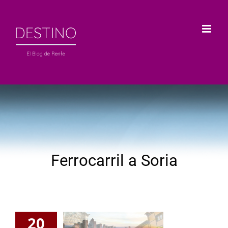
Saltar
al
contenido
Ferrocarril a Soria
20