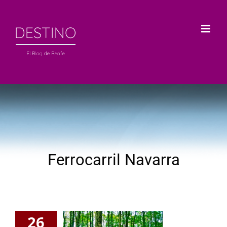
Saltar
al
contenido
Ferrocarril Navarra
26