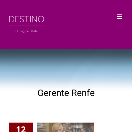
Saltar
al
contenido
Gerente Renfe
12