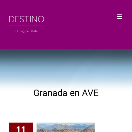
Saltar
al
contenido
Granada en AVE
11