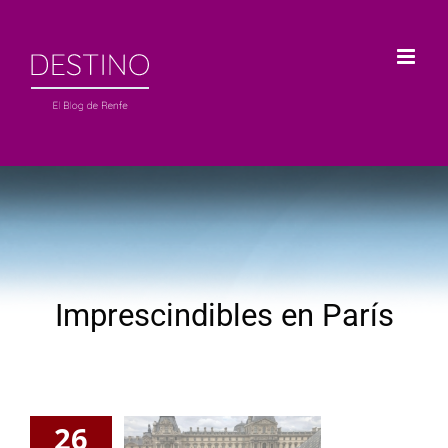
Saltar
al
contenido
Imprescindibles en París
26