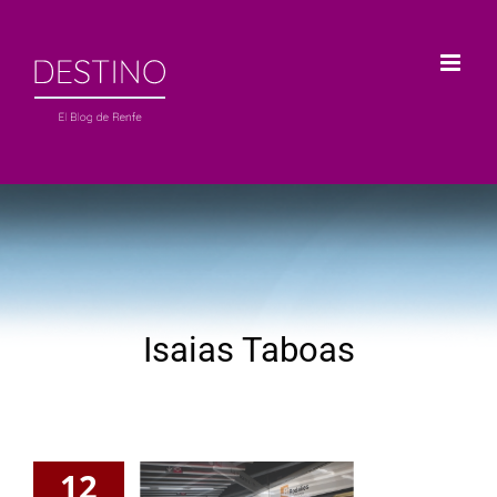
Saltar
al
contenido
Isaias Taboas
12