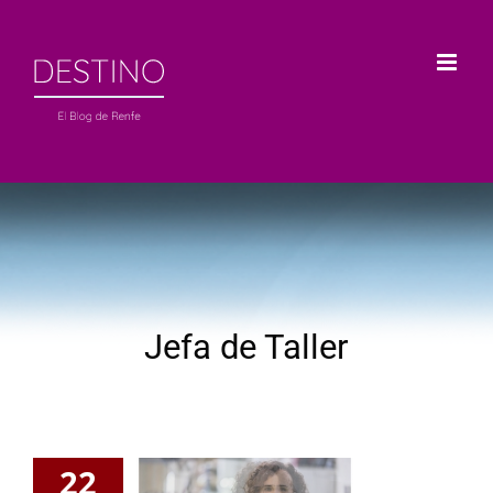
Saltar
al
contenido
Jefa de Taller
22