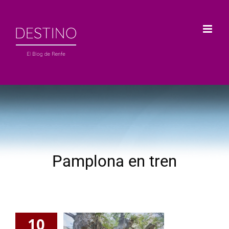
Saltar
al
contenido
Pamplona en tren
10