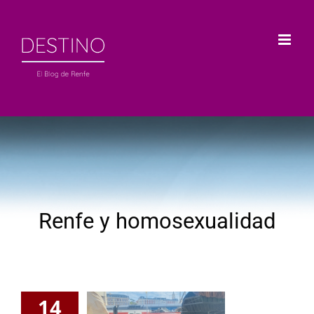
Saltar
al
contenido
Renfe y homosexualidad
14