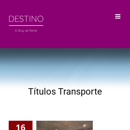
Saltar
al
contenido
Títulos Transporte
16