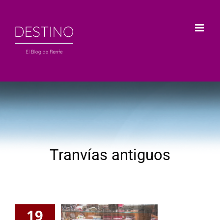
Saltar
al
contenido
Tranvías antiguos
19