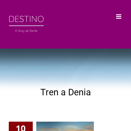
Saltar
al
contenido
Tren a Denia
10