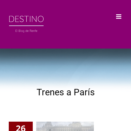
Saltar
al
contenido
Trenes a París
26