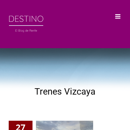
Saltar
al
contenido
Trenes Vizcaya
27