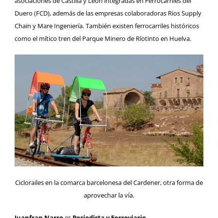
asociaciones de Castilla y León integradas en
Ferrocarriles del
Duero (FCD)
, además de las empresas colaboradoras
Rios Supply
Chain y Mare Ingeniería
. También existen ferrocarriles históricos
como el mítico tren del
Parque Minero de Ríotinto en Huelva
.
Ciclorailes en la comarca barcelonesa del Cardener, otra forma de
aprovechar la vía.
Juanfran Narro
es
Periodista y Ferroviario