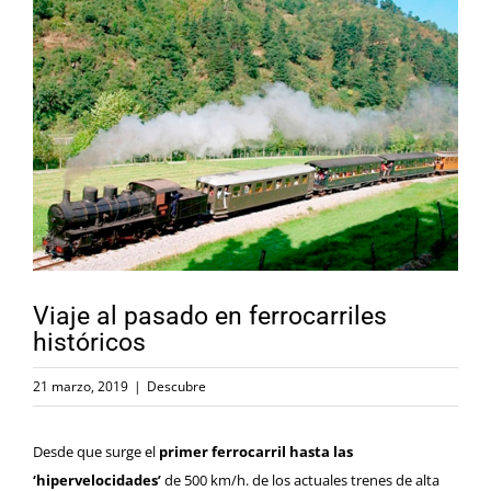
Ver
imagen
más
grande
Viaje al pasado en ferrocarriles
históricos
21 marzo, 2019
|
Descubre
Desde que surge el
primer ferrocarril hasta las
‘hipervelocidades’
de 500 km/h. de los actuales trenes de alta