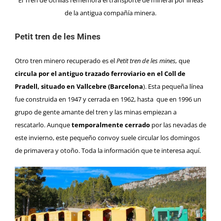
El Tren de Utrillas rememora el transporte de mineral por líneas
de la antigua compañía minera.
Petit tren de les Mines
Otro tren minero recuperado es el
Petit tren de les mines,
que
circula por el antiguo trazado ferroviario en el Coll de
Pradell, situado en Vallcebre (Barcelona
). Esta pequeña línea
fue construida en 1947 y cerrada en 1962, hasta que en 1996 un
grupo de gente amante del tren y las minas empiezan a
rescatarlo. Aunque
temporalmente cerrado
por las nevadas de
este invierno, este pequeño convoy suele circular los domingos
de primavera y otoño. Toda la información que te interesa
aquí
.