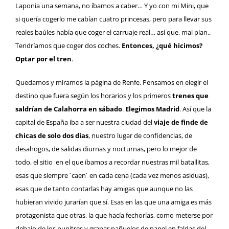
Laponia una semana, no íbamos a caber… Y yo con mi Mini, que
si quería cogerlo me cabían cuatro princesas, pero para llevar sus
reales baúles había que coger el carruaje real… así que, mal plan..
Tendríamos que coger dos coches.
Entonces, ¿qué hicimos?
Optar por el tren
.
Quedamos y miramos la
página de Renfe
. Pensamos en elegir el
destino que fuera según los horarios y los primeros
trenes que
saldrían de Calahorra en sábado
.
Elegimos Madrid
. Así que la
capital de España iba a ser nuestra ciudad del
viaje de finde de
chicas de solo dos días
, nuestro lugar de confidencias, de
desahogos, de salidas diurnas y nocturnas, pero lo mejor de
todo, el sitio en el que íbamos a recordar nuestras mil batallitas,
esas que siempre ´caen´ en cada cena (cada vez menos asiduas),
esas que de tanto contarlas hay amigas que aunque no las
hubieran vivido jurarían que sí. Esas en las que una amiga es más
protagonista que otras, la que hacía fechorías, como meterse por
debajo de los pupitres y grapar pañuelos de papel en faldas del