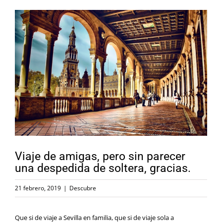
Ver
imagen
más
grande
Viaje de amigas, pero sin parecer
una despedida de soltera, gracias.
21 febrero, 2019
|
Descubre
Que si de
viaje a Sevilla en familia
, que si de
viaje sola a