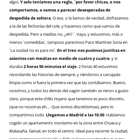
algo).
Y solo teníamos una regla, ´por favor chicas, o nos
comportamos, o vamos a parecer desesperadas de
despedida de soltera
. O eso, o la liamos de verdad, disfrazamos
a la de las fechorías del cole, y hacemos como que vamos de
despedida. Pero a medias no, ¿eh? ´. Vaya, y estuvimos, más o
menos ´comedidas´, tampoco parecimos Paco Martínez Soria en
´La ciudad no es para mi´.
En el tren nos pusimos juntitas en
asientos con mesitas en medio de cuatro y cuatro
, y si
duraba
2 horas 50 minutos el viaje
, 2 horas 40 estuvimos
recordando las historias de siempre, y riéndonos a carcajada
limpia como si fuera la primera vez que las contábamos. Bueno,
nosotros, y todos los demás del vagón también se rieron a gusto
claro, porque este chillo riojano que tenemos es poco discreto,
(que no nosotras eh…. Que somos discretísimas), pero lo
compartimos todo.
Llegamos a Madrid a las 10.50
. Habíamos
cogido un apartamento monísimo en la zona entre Chueca y
Malasaña. Genial, en todo el centro. Ideal para recorrer la ciudad,
para comprar por Gran Vía o Tribunal con esas tiendas que me