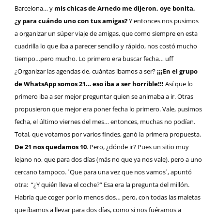
Barcelona
… y
mis chicas de Arnedo me dijeron, oye bonita,
¿y para cuándo uno con tus amigas?
Y entonces nos pusimos
a organizar un súper viaje de amigas, que como siempre en esta
cuadrilla lo que iba a parecer sencillo y rápido, nos costó mucho
tiempo…pero mucho. Lo primero era buscar fecha… uff
¿Organizar las agendas de, cuántas íbamos a ser?
¡¡¡En el grupo
de WhatsApp somos 21… eso iba a ser horrible!!!
Así que lo
primero iba a ser mejor preguntar quien se animaba a ir. Otras
propusieron que mejor era poner fecha lo primero. Vale, pusimos
fecha, el último viernes del mes… entonces, muchas no podían.
Total, que votamos por varios findes, ganó la primera propuesta.
De 21 nos quedamos 10
. Pero, ¿dónde ir? Pues un sitio muy
lejano no, que para dos días (más no que ya nos vale), pero a uno
cercano tampoco. ´Que para una vez que nos vamos´, apuntó
otra: “¿Y quién lleva el coche?” Esa era la pregunta del millón.
Habría que coger por lo menos dos… pero, con todas las maletas
que íbamos a llevar para dos días, como si nos fuéramos a