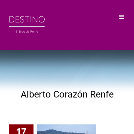
Saltar
al
contenido
Alberto Corazón Renfe
17