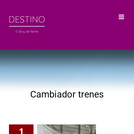
Saltar
al
contenido
Cambiador trenes
1