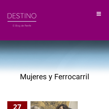
Saltar
al
contenido
Mujeres y Ferrocarril
27