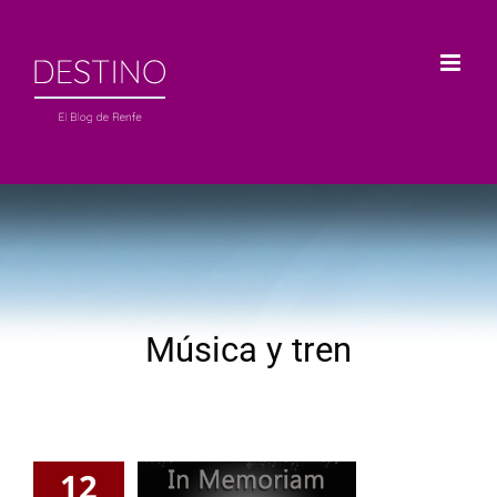
Saltar
al
contenido
Música y tren
12